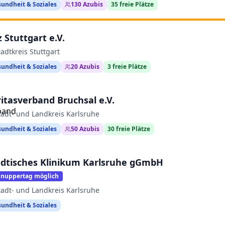
undheit & Soziales
130
Azubis
35
freie Plätze
 Stuttgart e.V.
tadtkreis Stuttgart
undheit & Soziales
20
Azubis
3
freie Plätze
itasverband Bruchsal e.V.
tadt- und Landkreis Karlsruhe
undheit & Soziales
50
Azubis
30
freie Plätze
ädtisches Klinikum Karlsruhe gGmbH
hnuppertag möglich
tadt- und Landkreis Karlsruhe
undheit & Soziales