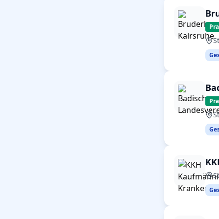
Br
Pr
S
Ges
Ba
Pr
S
Ges
KK
S
Ges