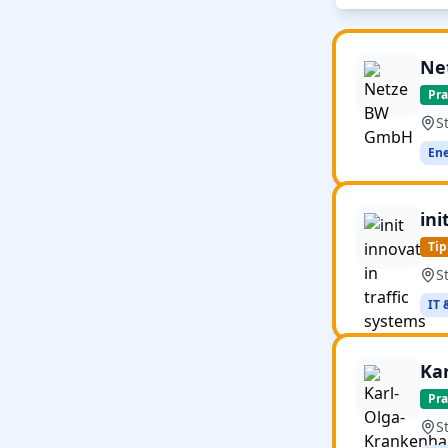
Ne
Pr
S
En
ini
Ti
S
IT 
Ka
Pr
S