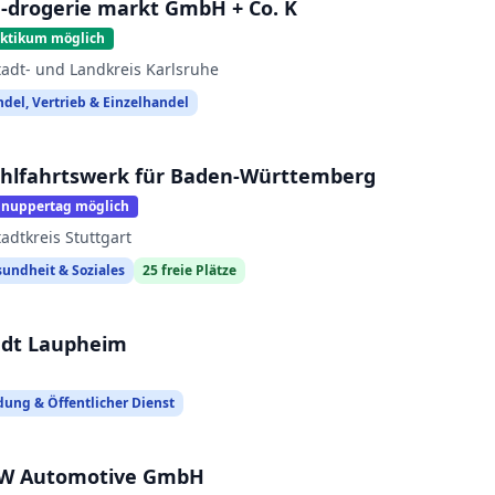
-drogerie markt GmbH + Co. K
aktikum möglich
tadt- und Landkreis Karlsruhe
del, Vertrieb & Einzelhandel
hlfahrtswerk für Baden-Württemberg
hnuppertag möglich
tadtkreis Stuttgart
undheit & Soziales
25
freie Plätze
adt Laupheim
dung & Öffentlicher Dienst
W Automotive GmbH