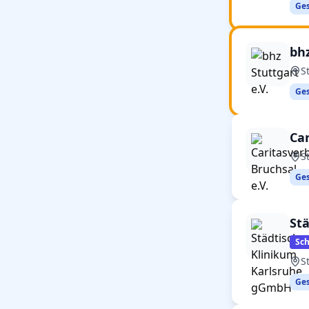
Ges
bhz
S
Ges
Car
S
Ges
St
Sc
S
Ges