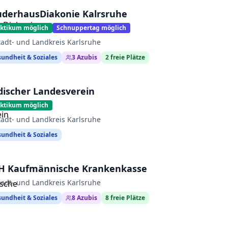
uderhausDiakonie Kalrsruhe
aktikum möglich
Schnuppertag möglich
tadt- und Landkreis Karlsruhe
undheit & Soziales
3
Azubis
2
freie Plätze
discher Landesverein
aktikum möglich
tadt- und Landkreis Karlsruhe
undheit & Soziales
H Kaufmännische Krankenkasse
tadt- und Landkreis Karlsruhe
undheit & Soziales
8
Azubis
8
freie Plätze