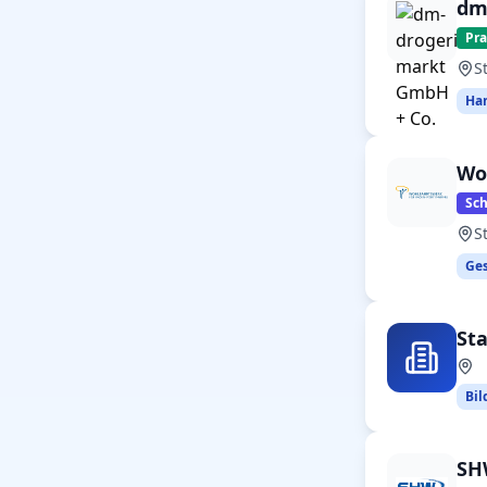
dm
Pr
S
Han
Wo
Sc
S
Ges
St
Bil
SH