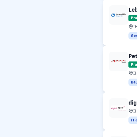
Leb
Pr
I
Ges
Pe
Pr
I
Bau
di
I
IT 