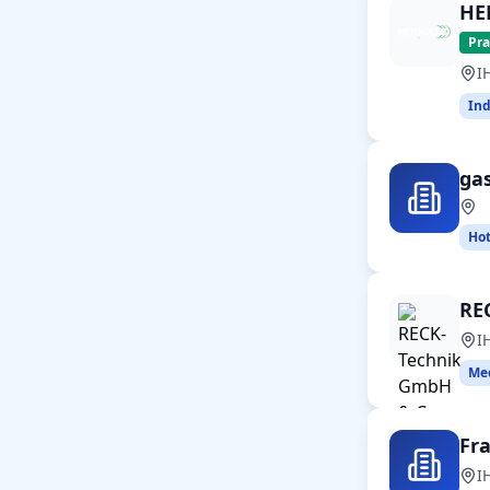
HE
Pr
I
Ind
ga
Hot
RE
I
Med
Fr
I