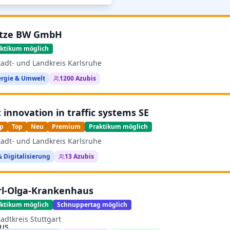
tze BW GmbH
aktikum möglich
tadt- und Landkreis Karlsruhe
ergie & Umwelt
1200
Azubis
t innovation in traffic systems SE
pp
Top
Neu
Premium
Praktikum möglich
tadt- und Landkreis Karlsruhe
& Digitalisierung
13
Azubis
rl-Olga-Krankenhaus
aktikum möglich
Schnuppertag möglich
tadtkreis Stuttgart