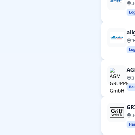
I
Log
al
I
Log
AG
I
Bau
GR
I
Han